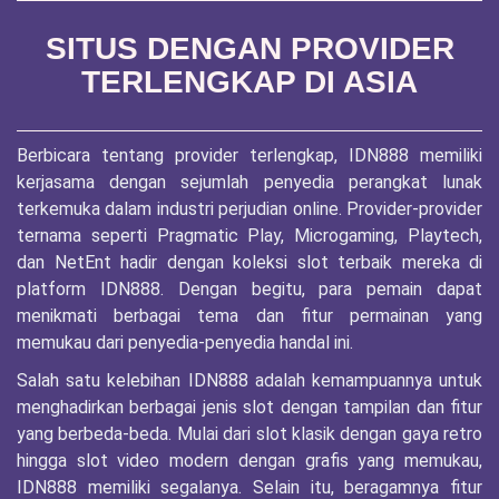
SITUS DENGAN PROVIDER
TERLENGKAP DI ASIA
Berbicara tentang provider terlengkap, IDN888 memiliki
kerjasama dengan sejumlah penyedia perangkat lunak
terkemuka dalam industri perjudian online. Provider-provider
ternama seperti Pragmatic Play, Microgaming, Playtech,
dan NetEnt hadir dengan koleksi slot terbaik mereka di
platform IDN888. Dengan begitu, para pemain dapat
menikmati berbagai tema dan fitur permainan yang
memukau dari penyedia-penyedia handal ini.
Salah satu kelebihan IDN888 adalah kemampuannya untuk
menghadirkan berbagai jenis slot dengan tampilan dan fitur
yang berbeda-beda. Mulai dari slot klasik dengan gaya retro
hingga slot video modern dengan grafis yang memukau,
IDN888 memiliki segalanya. Selain itu, beragamnya fitur