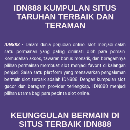
IDN888 KUMPULAN SITUS
TARUHAN TERBAIK DAN
TERAMAN
IDN888
- Dalam dunia perjudian online, slot menjadi salah
satu permainan yang paling diminati oleh para pemain.
Kemudahan akses, tawaran bonus menarik, dan beragamnya
pilihan permainan membuat slot menjadi favorit di kalangan
penjudi. Salah satu platform yang menawarkan pengalaman
bermain slot terbaik adalah IDN888. Dengan kumpulan slot
gacor dan beragam provider terlengkap, IDN888 menjadi
pilihan utama bagi para pecinta slot online.
KEUNGGULAN BERMAIN DI
SITUS TERBAIK IDN888