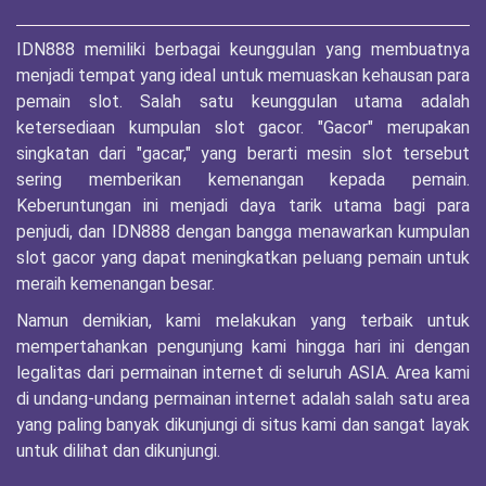
IDN888 memiliki berbagai keunggulan yang membuatnya
menjadi tempat yang ideal untuk memuaskan kehausan para
pemain slot. Salah satu keunggulan utama adalah
ketersediaan kumpulan slot gacor. "Gacor" merupakan
singkatan dari "gacar," yang berarti mesin slot tersebut
sering memberikan kemenangan kepada pemain.
Keberuntungan ini menjadi daya tarik utama bagi para
penjudi, dan IDN888 dengan bangga menawarkan kumpulan
slot gacor yang dapat meningkatkan peluang pemain untuk
meraih kemenangan besar.
Namun demikian, kami melakukan yang terbaik untuk
mempertahankan pengunjung kami hingga hari ini dengan
legalitas dari permainan internet di seluruh ASIA. Area kami
di undang-undang permainan internet adalah salah satu area
yang paling banyak dikunjungi di situs kami dan sangat layak
untuk dilihat dan dikunjungi.