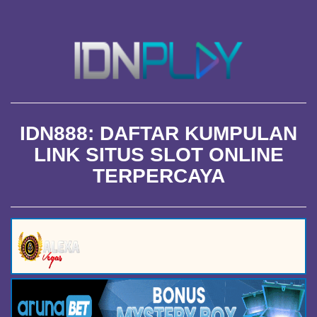
IDN888: DAFTAR KUMPULAN
LINK SITUS SLOT ONLINE
TERPERCAYA