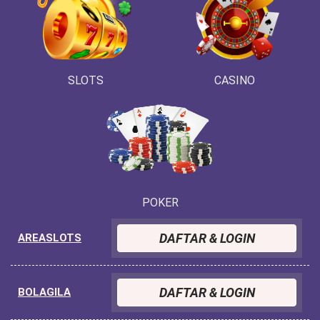
SLOTS
CASINO
POKER
DAFTAR & LOGIN
AREASLOTS
DAFTAR & LOGIN
BOLAGILA