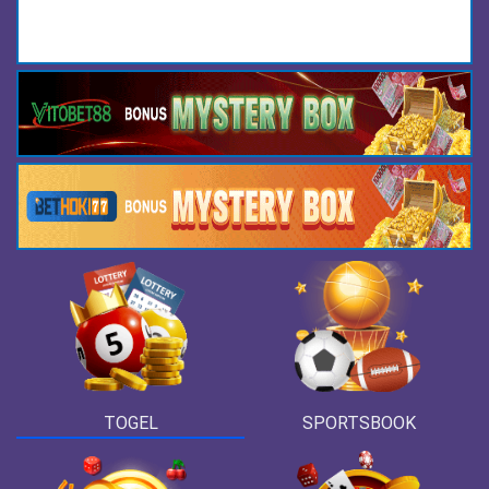
TOGEL
SPORTSBOOK