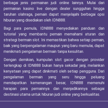
berbagai jenis permainan judi online lainnya. Mulai dari
permainan kasino live dengan dealer sungguhan hingga
taruhan olahraga, pemain dapat menjelajahi berbagai opsi
hiburan yang disediakan oleh IDN888.
Bagi para pemula, IDN888 menyediakan panduan dan
tutorial yang membantu pemain memahami aturan dan
strategi bermain slot. Ini memastikan bahwa setiap pemain,
baik yang berpengalaman maupun yang baru memulai, dapat
menikmati pengalaman bermain tanpa kesulitan.
Dengan demikian, kumpulan slot gacor dengan provider
terlengkap di IDN888 bukan hanya sekadar janji, melainkan
kenyataan yang dapat dinikmati oleh setiap pengguna. Dari
pengalaman bermain yang seru hingga peluang
mendapatkan kemenangan besar, IDN888 memenuhi
harapan para pemainnya dan menjadikannya sebagai
destinasi utama untuk hiburan judi online yang berkualitas.